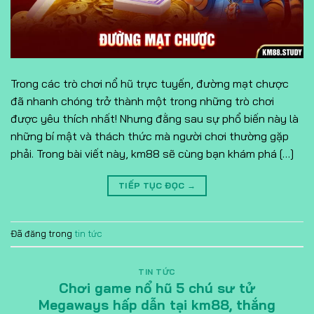
Trong các trò chơi nổ hũ trực tuyến, đường mạt chược
đã nhanh chóng trở thành một trong những trò chơi
được yêu thích nhất! Nhưng đằng sau sự phổ biến này là
những bí mật và thách thức mà người chơi thường gặp
phải. Trong bài viết này, km88 sẽ cùng bạn khám phá […]
TIẾP TỤC ĐỌC
→
Đã đăng trong
tin tức
TIN TỨC
Chơi game nổ hũ 5 chú sư tử
Megaways hấp dẫn tại km88, thắng