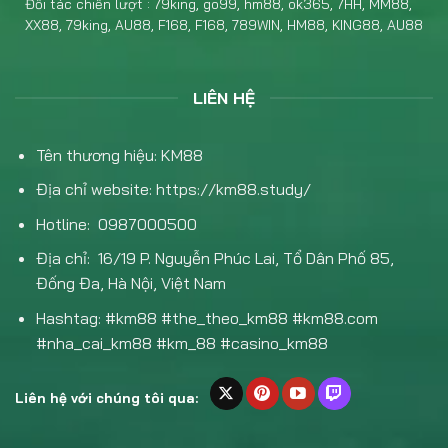
Đối tác chiến lượt :
79king
,
go99
,
hm88
,
ok365
,
7HH
,
MM88
,
XX88
,
79king
,
AU88
,
F168
,
F168
,
789WIN
,
HM88
,
KING88
,
AU88
LIÊN HỆ
Tên thương hiệu: KM88
Địa chỉ website: https://km88.study/
Hotline:
0987000500
Địa chỉ:
16/19 P. Nguyễn Phúc Lai, Tổ Dân Phố 85,
Đống Đa, Hà Nội, Việt Nam
Hashtag: #km88 #the_theo_km88 #km88.com
#nha_cai_km88 #km_88 #casino_km88
Liên hệ với chúng tôi qua: