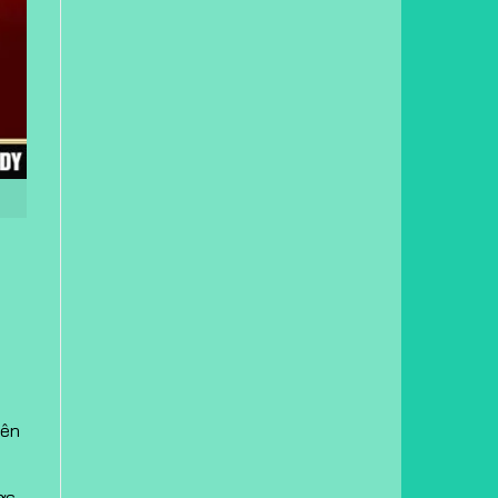
rên
ợc