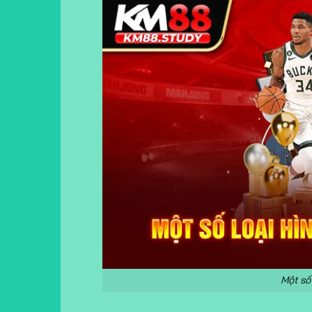
Một số