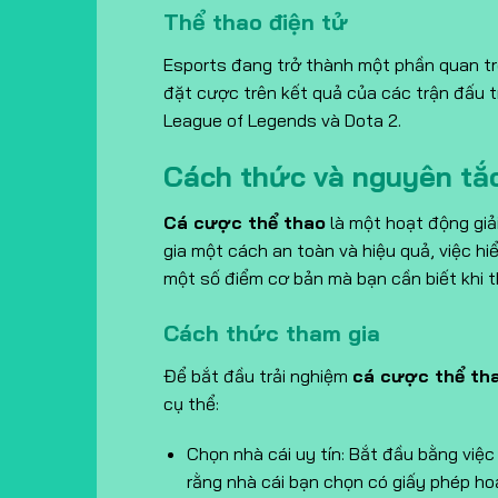
Thể thao điện tử
Esports đang trở thành một phần quan trọ
đặt cược trên kết quả của các trận đấu tr
League of Legends và Dota 2.
Cách thức và nguyên tắc
Cá cược thể thao
là một hoạt động giải
gia một cách an toàn và hiệu quả, việc hi
một số điểm cơ bản mà bạn cần biết khi 
Cách thức tham gia
Để bắt đầu trải nghiệm
cá cược thể th
cụ thể:
Chọn nhà cái uy tín: Bắt đầu bằng việ
rằng nhà cái bạn chọn có giấy phép hoạ