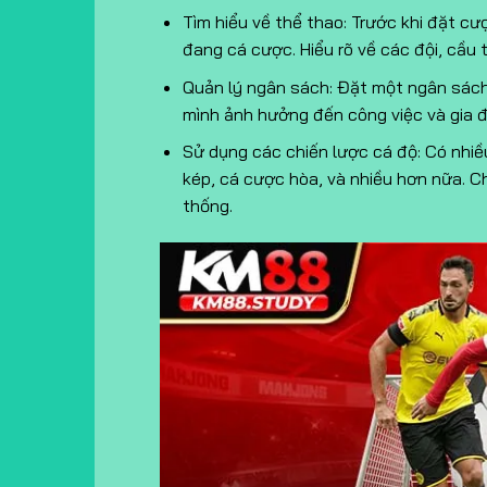
Tìm hiểu về thể thao: Trước khi đặt cư
đang cá cược. Hiểu rõ về các đội, cầu 
Quản lý ngân sách: Đặt một ngân sách 
mình ảnh hưởng đến công việc và gia đ
Sử dụng các chiến lược cá độ: Có nhi
kép, cá cược hòa, và nhiều hơn nữa. C
thống.