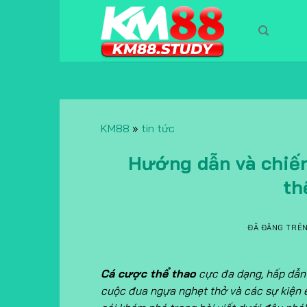
Chuyển
đến
nội
dung
KM88
»
tin tức
Hướng dẫn và chiến
th
ĐÃ ĐĂNG TRÊ
Cá cược thể thao
cực đa dạng, hấp dẫn 
cuộc đua ngựa nghẹt thở và các sự kiện 