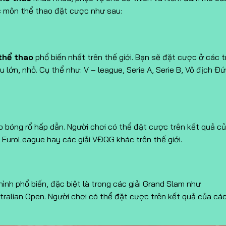
 môn thể thao đặt cược như sau:
thể thao
phổ biến nhất trên thế giới. Bạn sẽ đặt cược ở các t
 lớn, nhỏ. Cụ thể như: V – league, Serie A, Serie B, Vô địch Đứ
o bóng rổ hấp dẫn.
Người chơi có thể đặt cược trên kết quả c
, EuroLeague hay các giải VĐQG khác trên thế giới.
hình phổ biến, đặc biệt là trong các giải Grand Slam như
ralian Open. Người chơi có thể đặt cược trên kết quả của cá