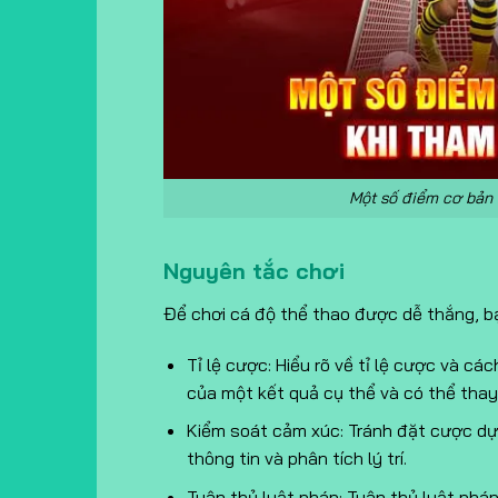
Một số điểm cơ bản 
Nguyên tắc chơi
Để chơi cá độ thể thao được dễ thắng, b
Tỉ lệ cược: Hiểu rõ về tỉ lệ cược và c
của một kết quả cụ thể và có thể thay 
Kiểm soát cảm xúc: Tránh đặt cược dự
thông tin và phân tích lý trí.
Tuân thủ luật pháp: Tuân thủ luật phá