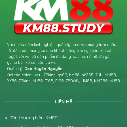
cược
Với nhiều năm kinh nghiệm quản lý cá cược mạng lưới quốc
tế, đảm bảo mang lại cho khách hàng trải nghiệm trên cả
tuyệt vời với bộ sản phẩm đa dạng: casino, nổ hũ, đá gà,
game bài, xổ số, bắn cá v.v..
Quản Lý:
Ceo Huyền Nguyễn
Đối tác chiến lượt :
79king
,
go99
,
hm88
,
ok365
,
7HH
,
MM88
,
XX88
,
79king
,
AU88
,
F168
,
F168
,
789WIN
,
HM88
,
KING88
,
AU88
LIÊN HỆ
Tên thương hiệu: KM88