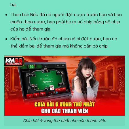
bài.
Theo bài: Nếu đã có người đặt cược trước bạn và bạn
muốn theo cược, bạn phải bỏ ra số chip bằng số chip
của họ để tham gia.
Kiểm bài: Nếu trước đó chưa có ai đặt cược, bạn có
thể kiểm bài để tham gia mà không cần bỏ chip.
Chia bài ở vòng thứ nhất cho các thành viên