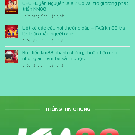
Bài
CEO Huyền Nguyễn là ai? Có vai trò gì trong phát
Tuyến
Đổi
KM88
Uy
triển KM88
Đời
–
Tín
ở
Chức năng bình luận bị tắt
Top
Số
CEO
5
1
Huyền
Liệt kê các câu hỏi thường gặp – FAQ km88 trả
Trò
Châu
Nguyễn
Chơi
lời thắc mắc người chơi
Á
là
Hấp
ở
Chức năng bình luận bị tắt
ai?
Dẫn
Liệt
Có
Nhất
kê
Rút tiền km88 nhanh chóng, thuận tiện cho
vai
Năm
các
trò
những anh em tại sảnh cược
2026
câu
gì
ở
Chức năng bình luận bị tắt
hỏi
trong
Rút
thường
phát
tiền
gặp
triển
km88
–
KM88
nhanh
FAQ
chóng,
km88
thuận
trả
tiện
lời
cho
thắc
THÔNG TIN CHUNG
những
mắc
anh
người
em
chơi
tại
sảnh