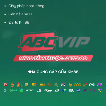
Giấy phép hoạt động
Liên hệ Km88
Đại lý Km88
NHÀ CUNG CẤP CỦA KM88