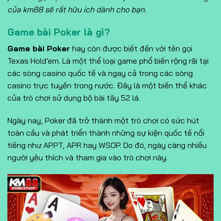
của km88 sẽ rất hữu ích dành cho bạn.
Game bài Poker là gì?
Game bài Poker
hay còn được biết đến với tên gọi
Texas Hold’em. Là một thể loại game phổ biến rộng rãi tại
các sòng casino quốc tế và ngay cả trong các sòng
casino trực tuyến trong nước. Đây là một biến thể khác
của trò chơi sử dụng bộ bài tây 52 lá.
Ngày nay, Poker đã trở thành một trò chơi có sức hút
toàn cầu và phát triển thành những sự kiện quốc tế nổi
tiếng như APPT, APR hay WSOP. Do đó, ngày càng nhiều
người yêu thích và tham gia vào trò chơi này.