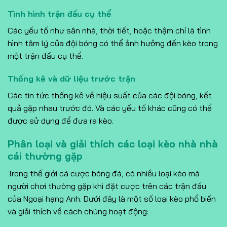
Tình hình trận đấu cụ thể
Các yếu tố như sân nhà, thời tiết, hoặc thậm chí là tình
hình tâm lý của đội bóng có thể ảnh hưởng đến kèo trong
một trận đấu cụ thể.
Thống kê và dữ liệu trước trận
Các tin tức thống kê về hiệu suất của các đội bóng, kết
quả gặp nhau trước đó. Và các yếu tố khác cũng có thể
được sử dụng để đưa ra kèo.
Phân loại và giải thích các loại kèo nhà nhà
cái thường gặp
Trong thế giới cá cược bóng đá, có nhiều loại kèo mà
người chơi thường gặp khi đặt cược trên các trận đấu
của Ngoại hạng Anh. Dưới đây là một số loại kèo phổ biến
và giải thích về cách chúng hoạt động: