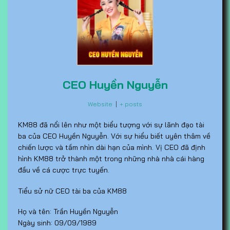
CEO Huyền Nguyễn
Website
|
+ posts
KM88 đã nổi lên như một biểu tượng với sự lãnh đạo tài
ba của CEO Huyền Nguyễn. Với sự hiểu biết uyên thâm về
chiến lược và tầm nhìn dài hạn của mình. Vị CEO đã định
hình KM88 trở thành một trong những nhà nhà cái hàng
đầu về cá cược trực tuyến.
Tiểu sử nữ CEO tài ba của KM88
Họ và tên: Trần Huyền Nguyễn
Ngày sinh: 09/09/1989