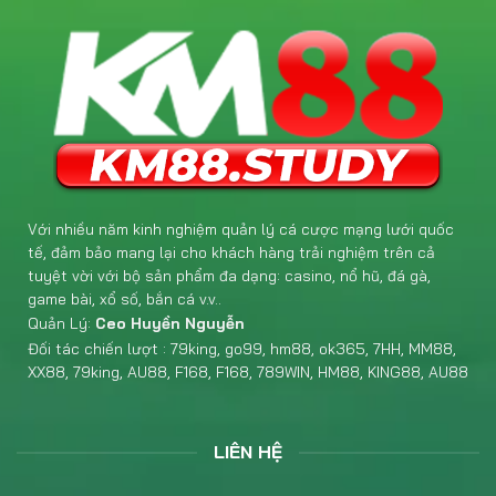
em
chơi
tại
sảnh
cược
Với nhiều năm kinh nghiệm quản lý cá cược mạng lưới quốc
tế, đảm bảo mang lại cho khách hàng trải nghiệm trên cả
tuyệt vời với bộ sản phẩm đa dạng: casino, nổ hũ, đá gà,
game bài, xổ số, bắn cá v.v..
Quản Lý:
Ceo Huyền Nguyễn
Đối tác chiến lượt :
79king
,
go99
,
hm88
,
ok365
,
7HH
,
MM88
,
XX88
,
79king
,
AU88
,
F168
,
F168
,
789WIN
,
HM88
,
KING88
,
AU88
LIÊN HỆ