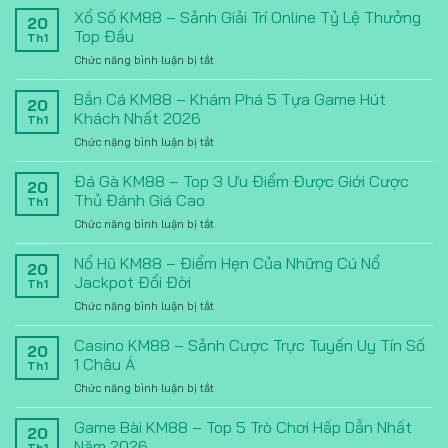
Thao
Xổ Số KM88 – Sảnh Giải Trí Online Tỷ Lệ Thưởng
20
KM88
Top Đầu
Th1
–
ở
Chức năng bình luận bị tắt
Dự
Xổ
Đoán
Số
Bắn Cá KM88 – Khám Phá 5 Tựa Game Hút
Uy
20
KM88
Tín,
Khách Nhất 2026
Th1
–
Đa
ở
Chức năng bình luận bị tắt
Sảnh
Dạng
Bắn
Giải
Kèo
Cá
Đá Gà KM88 – Top 3 Ưu Điểm Được Giới Cược
Trí
Hấp
20
KM88
Online
Thủ Đánh Giá Cao
Dẫn
Th1
–
Tỷ
ở
Chức năng bình luận bị tắt
Khám
Lệ
Đá
Phá
Thưởng
Gà
Nổ Hũ KM88 – Điểm Hẹn Của Những Cú Nổ
5
Top
20
KM88
Tựa
Jackpot Đổi Đời
Đầu
Th1
–
Game
ở
Chức năng bình luận bị tắt
Top
Hút
Nổ
3
Khách
Hũ
Casino KM88 – Sảnh Cược Trực Tuyến Uy Tín Số
Ưu
Nhất
20
KM88
Điểm
1 Châu Á
2026
Th1
–
Được
ở
Chức năng bình luận bị tắt
Điểm
Giới
Casino
Hẹn
Cược
KM88
Game Bài KM88 – Top 5 Trò Chơi Hấp Dẫn Nhất
Của
Thủ
20
–
Những
Năm 2026
Đánh
Th1