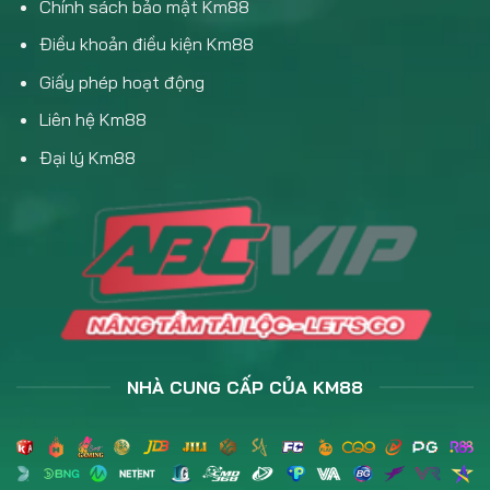
Chính sách bảo mật Km88
Điều khoản điều kiện Km88
Giấy phép hoạt động
Liên hệ Km88
Đại lý Km88
NHÀ CUNG CẤP CỦA KM88