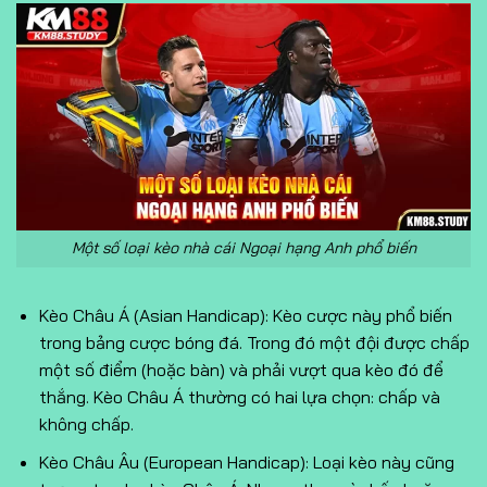
Một số loại kèo nhà cái Ngoại hạng Anh phổ biến
Kèo Châu Á (Asian Handicap): Kèo cược này phổ biến
trong bảng cược bóng đá. Trong đó một đội được chấp
một số điểm (hoặc bàn) và phải vượt qua kèo đó để
thắng. Kèo Châu Á thường có hai lựa chọn: chấp và
không chấp.
Kèo Châu Âu (European Handicap): Loại kèo này cũng