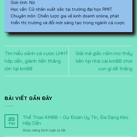
Giới tính: Nữ
Học vấn: Cử nhân xuất sắc tại trường đại học RMIT
Chuyên môn: Chiến lược gia về kinh doanh online, phát
triển thị trường và đổi mới sáng tạo trong ngành cá cược.
Tìm hiểu sảnh cá cược LMHT
Giải mã giấc nằm mơ thấy
hấp dẫn, giành tiền thắng
tiền tại nhà cái km88 chơi
lớn tại km88
con gì dễ thắng
BÀI VIẾT GẦN ĐÂY
Thể Thao KM88 – Dự Đoán Uy Tín, Đa Dạng Kèo
20
Hấp Dẫn
Th1
ở
Chức năng bình luận bị tắt
Thể